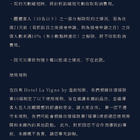
・契約天數縮短時，將針對該縮短天數收取取消費用。
・團體客人（10名以上）之一部分解除契約之情況，若為住
宿21天前（若於該日之後接受申請，則為接受申請之日）之住
宿人數未滿10%（有小數點時進位）之解除，將不收取取消
費用。
・因天災導致物理上難以抵達之情況，不在此限。
使用規則
在白馬 Hotel La Vigne by 溫故知新，我們根據住宿條款
第10條制定了以下使用規則，旨在維護本館的品位，並確保
客人在入住期間感到舒適和安全，請大家合作。 萬一您不遵
守本規則，我們可能會根據住宿條款第7條第1項拒絕您使用房
間和本館內的其他設施。 此外，對於因您不合作而導致的事
故，本館概不負責，請您事先諒解。