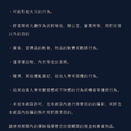
・可能引起火災的行為。
・將客房或大廳作為派對場地、辦公室、營業所等，用於住宿
以外的目的
・廣告、宣傳品的散發、物品的販賣或勸誘行為。
・僅穿著浴袍、內衣等走出客房。
・賭博、其他擾亂風紀、給他人帶來困擾的行為。
・給其他客人帶來厭惡感或不快感的行為或噪音等擾民行為。
・未經本飯店許可，在本飯店內進行商業目的的攝影，或將在
本飯店內拍攝的照片用於商業目的。
請使用房間內的保險箱保管您住宿期間的現金和貴重物品。