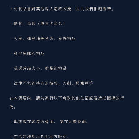
下列物品會對其他客人造成困擾，因此我們拒絕攜帶。
・動物、鳥類（導盲犬除外）
・火藥、揮發油等易燃、易爆物品
・發出異味的物品
・超過常識大小、數量的物品
・法律不允許持有的槍枝、刀劍、興奮劑等
在本飯店內，請勿進行以下會對其他住宿旅客造成困擾的行
為。
・與訪客在客房內會面。 請在大廳會面。
・在指定地點以外的地方吸菸。