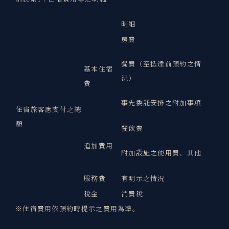
明細
房費
餐費（至抵達前預約之情
基本住宿
況）
費
事先委託安排之附加事項
住宿旅客應支付之總
額
餐飲費
追加費用
附加設施之使用費、其他
服務費
有明示之情況
稅金
消費稅
※住宿費用依預約時提示之費用為準。