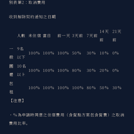
別表第2：取消費用
收到解除契約通知之日期
14天
21天
人數
未住宿
當日
前一天
3天前
7天前
前
前
一
9名
100%
100%
100%
50%
30%
10%
0%
般
以下
團
10名
100%
100%
100%
80%
30%
20%
0%
體
以上
包
100%
100%
100%
100%
80%
50%
30%
租
【注意】
・%為申請時同意之住宿費用（含餐點方案包含餐費）之取消
費用比率。