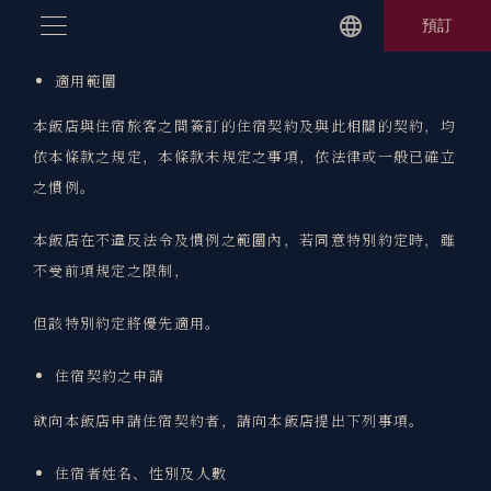
Skip
預訂
to
content
適用範圍
本飯店與住宿旅客之間簽訂的住宿契約及與此相關的契約，均
依本條款之規定，本條款未規定之事項，依法律或一般已確立
之慣例。
本飯店在不違反法令及慣例之範圍內，若同意特別約定時，雖
不受前項規定之限制，
但該特別約定將優先適用。
住宿契約之申請
欲向本飯店申請住宿契約者，請向本飯店提出下列事項。
住宿者姓名、性別及人數