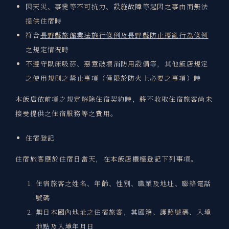
因天災、事變等不可抗力、設施故障等起因之事由而無法
提供住宿時
符合
長野縣旅館業法施行條例及長野縣防止擾亂行為條例
之規定情況時
不遵守臥床吸菸、惡意破壞消防用設備等，其他飯店規定
之使用規則之禁止事項（僅限於防火上必要之事項）時
本飯店依前項之規定解除住宿契約時，將不收取住宿旅客尚未
接受提供之住宿服務等之費用。
住宿登記
住宿旅客應於住宿日當天，在本飯店櫃檯登記下列事項。
住宿旅客之姓名、年齡、性別、職業及地址、聯絡電話
號碼
無日本國內地址之住宿旅客，其國籍、護照號碼、入境
地點及入境年月日