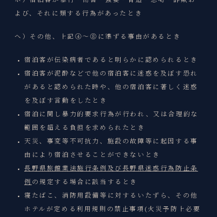
ホ）宿泊客が暴行・傷害・強要・脅迫・恐喝・詐欺お
よび、それに類する行為があったとき
へ）その他、上記④～⑧に準ずる事由があるとき
宿泊客が伝染病者であると明らかに認められるとき
宿泊客が泥酔などで他の宿泊客に迷惑を及ぼす恐れ
があると認められた時や、他の宿泊客に著しく迷惑
を及ぼす言動をしたとき
宿泊に関し暴力的要求行為が行われ、又は合理的な
範囲を超える負担を求められたとき
天災、事変等不可抗力、施設の故障等に起因する事
由により宿泊させることができないとき
長野県旅館業法施行条例及び長野県迷惑行為防止条
例
の規定する場合に該当するとき
寝たばこ、消防用設備等に対するいたずら、その他
ホテルが定める利用規則の禁止事項(火災予防上必要