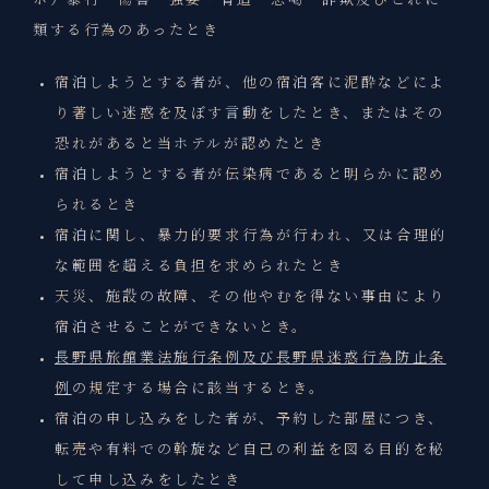
ホ）暴行・傷害・強要・脅迫・恐喝・詐欺及びこれに
類する行為のあったとき
宿泊しようとする者が、他の宿泊客に泥酔などによ
り著しい迷惑を及ぼす言動をしたとき、またはその
恐れがあると当ホテルが認めたとき
宿泊しようとする者が伝染病であると明らかに認め
られるとき
宿泊に関し、暴力的要求行為が行われ、又は合理的
な範囲を超える負担を求められたとき
天災、施設の故障、その他やむを得ない事由により
宿泊させることができないとき。
長野県旅館業法施行条例及び長野県迷惑行為防止条
例
の規定する場合に該当するとき。
宿泊の申し込みをした者が、予約した部屋につき、
転売や有料での斡旋など自己の利益を図る目的を秘
して申し込みをしたとき