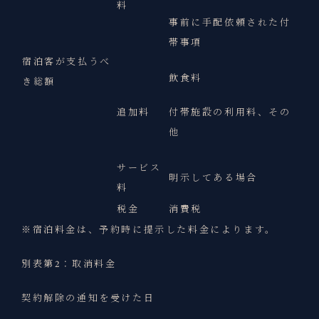
料
事前に手配依頼された付
帯事項
宿泊客が支払うべ
飲食料
き総額
追加料
付帯施設の利用料、その
他
サービス
明示してある場合
料
税金
消費税
※宿泊料金は、予約時に提示した料金によります。
別表第2：取消料金
契約解除の通知を受けた日