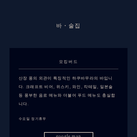
바・술집
모킹버드
산장 풍의 외관이 특징적인 하쿠바무라의 바입니
다. 크래프트 비어, 위스키, 와인, 칵테일, 일본술
등 풍부한 음료 메뉴와 더불어 푸드 메뉴도 충실합
니다.
수요일 정기휴무
google map