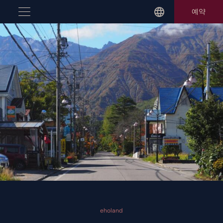
Skip
예약
to
content
eholand