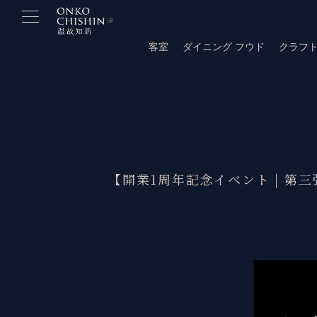
Skip
to
客室
ダイニング フウド
クラフ
content
【開業1周年記念イベント | 