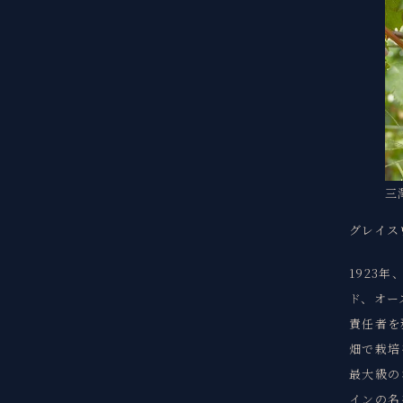
三
グレイス
1923
ド、オー
責任者を
畑で栽培
最大級の
インの名