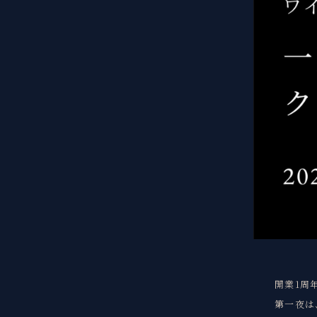
開業1周
第一夜は