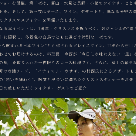
ショーを開催。第二夜は、富山・氷見と長野・小諸のワイナリーとと
トを。そして、第三夜はチーズ、ワイン、デザートと、異なる分野の
てクリスマスディナーを開催いたします。
なる本イベントは、1周年・クリスマスを祝うべく、各ジャンルの”造
トに招聘し、冬景色の白馬でともに過ごす特別な一夜です。
最も飲まれる日本ワイン”とも称されるグレイスワイン。世界から注目
わせてお届けするのは、料理長・今西が「今日しか味わえない一皿」
の風土を取り入れた一夜限りのコース料理です。さらに、富山の希少
野の老舗チーズ、「パティスリー ウサギ」の村西氏によるデザートも
の”想いを味わう”、味覚と出会いに満ちたクリスマスディナーをお楽
日お越しいただくワイナリー ゲストのご紹介