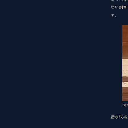
ない飼育
す。
清
清水牧場