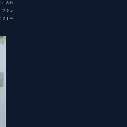
0mの牧
。フラン
婦で丁寧