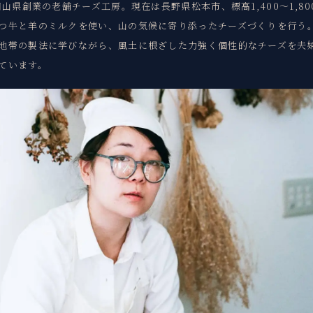
年岡山県創業の老舗チーズ工房。現在は長野県松本市、標高1,400〜1,80
つ牛と羊のミルクを使い、山の気候に寄り添ったチーズづくりを行う
地帯の製法に学びながら、風土に根ざした力強く個性的なチーズを夫
ています。