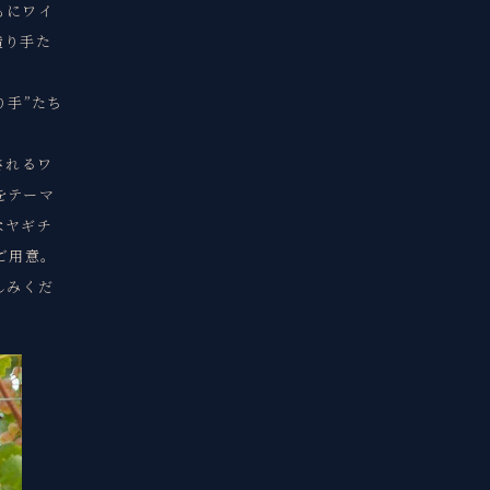
もにワイ
造り手た
り手”たち
されるワ
をテーマ
なヤギチ
ご用意。
しみくだ