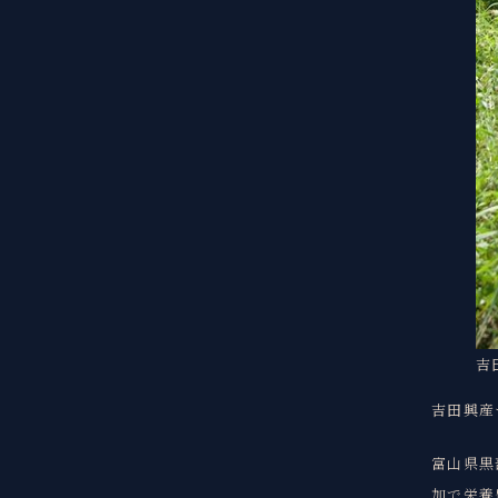
吉
吉田興産
富山県黒
加で栄養