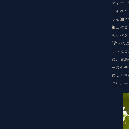
ディナー
ンイベン
ちを迎え
第三夜と
をイベン
“海外で
インに合
に、白馬
ーズや長
彼女たち
さい。当