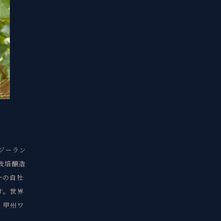
ジーラン
栽培醸造
一の自社
す。世界
、甲州ワ