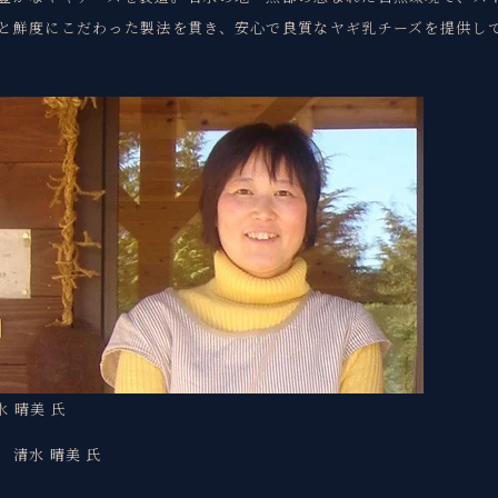
と鮮度にこだわった製法を貫き、安心で良質なヤギ乳チーズを提供し
水 晴美 氏
 清水 晴美 氏