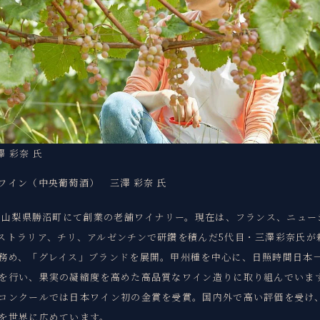
澤 彩奈 氏
ワイン（中央葡萄酒） 三澤 彩奈 氏
年、山梨県勝沼町にて創業の老舗ワイナリー。現在は、フランス、ニュー
ストラリア、チリ、アルゼンチンで研鑽を積んだ5代目・三澤彩奈氏が
務め、「グレイス」ブランドを展開。甲州種を中心に、日照時間日本
を行い、果実の凝縮度を高めた高品質なワイン造りに取り組んでいま
コンクールでは日本ワイン初の金賞を受賞。国内外で高い評価を受け
を世界に広めています。