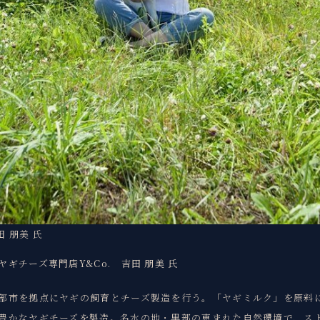
田 朋美 氏
ヤギチーズ専門店Y&Co. 吉田 朋美 氏
部市を拠点にヤギの飼育とチーズ製造を行う。「ヤギミルク」を原料
豊かなヤギチーズを製造。名水の地・黒部の恵まれた自然環境で、ス